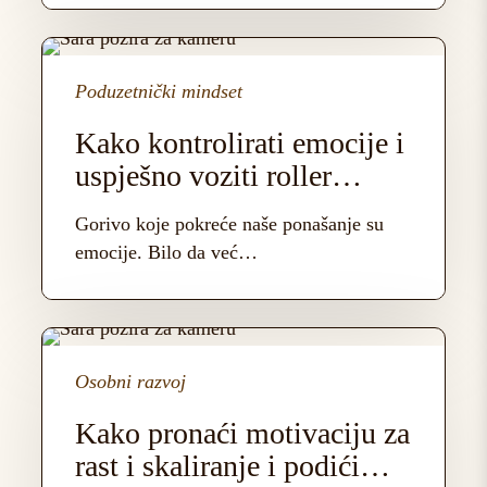
Kako
kontrolirati
Poduzetnički mindset
emocije
i
Kako kontrolirati emocije i
uspješno
uspješno voziti roller
voziti
coaster poduzetničke priče
roller
Gorivo koje pokreće naše ponašanje su
coaster
emocije. Bilo da već…
poduzetničke
priče
Kako
pronaći
Osobni razvoj
motivaciju
za
Kako pronaći motivaciju za
rast
rast i skaliranje i podići
i