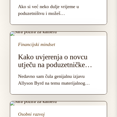
poslovanje na viši nivo
skaliranje
Ako si već neko dulje vrijeme u
i
poduzetništvu i možeš…
podići
poslovanje
na
Kako
viši
uvjerenja
Financijski mindset
nivo
o
novcu
Kako uvjerenja o novcu
utječu
utječu na poduzetničke
na
rezultate
poduzetničke
Nedavno sam čula genijalnu izjavu
rezultate
Allyson Byrd na temu materijalnog…
Kako
nesvjesno
Osobni razvoj