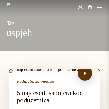
Skip
Menu
to
account
main
content
Tag
uspjeh
Poduzetnički mindset
5 najčešćih sabotera kod
poduzetnica