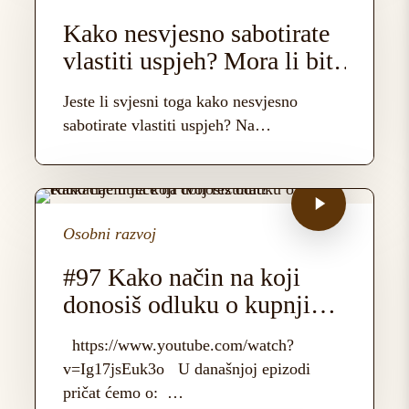
sabotirate
vlastiti
Kako nesvjesno sabotirate
uspjeh?
vlastiti uspjeh? Mora li biti
Mora
loše da napraviš idući
li
Jeste li svjesni toga kako nesvjesno
korak?
biti
sabotirate vlastiti uspjeh? Na…
loše
da
napraviš
idući
Osobni razvoj
korak?
#97 Kako način na koji
donosiš odluku o kupnji
edukacije utječe na tvoj
https://www.youtube.com/watch?
rezultat?
v=Ig17jsEuk3o U današnjoj epizodi
pričat ćemo o: …