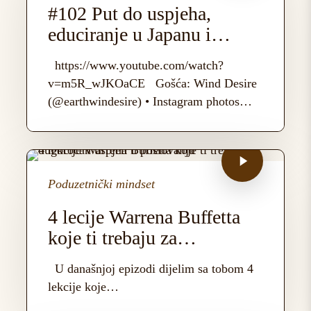
#102 Put do uspjeha,
educiranje u Japanu i
izazovi na poduzetničkom
https://www.youtube.com/watch?
putu
v=m5R_wJKOaCE Gošća: Wind Desire
(@earthwindesire) • Instagram photos…
Poduzetnički mindset
4 lecije Warrena Buffetta
koje ti trebaju za
dugoročan uspjeh u poslu
U današnjoj epizodi dijelim sa tobom 4
lekcije koje…