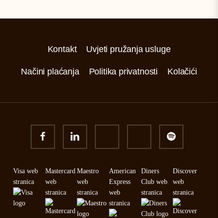
Kontakt
Uvjeti pružanja usluge
Načini plaćanja
Politika privatnosti
Kolačići
facebook
linkedin
youtube
instagram
spotify
Visa web
Mastercard
Maestro
American
Diners
Discover
stranica
web
web
Express
Club web
web
stranica
stranica
web
stranica
stranica
stranica