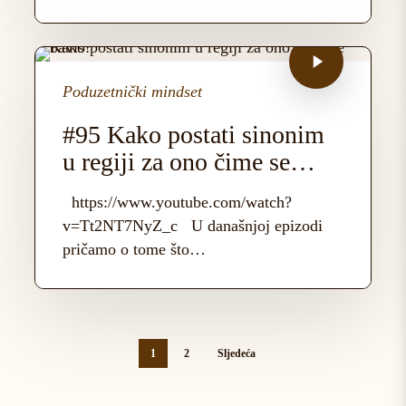
Poduzetnički mindset
#95 Kako postati sinonim
u regiji za ono čime se
baviš?
https://www.youtube.com/watch?
v=Tt2NT7NyZ_c U današnjoj epizodi
pričamo o tome što…
1
2
Sljedeća