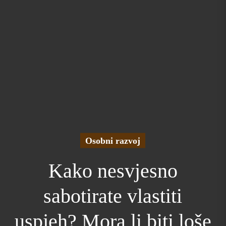
Osobni razvoj
Kako nesvjesno
sabotirate vlastiti
uspjeh? Mora li biti loše