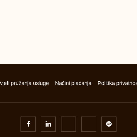
vjeti pružanja usluge
Načini plaćanja
Politika privatnos
facebook
linkedin
youtube
instagram
spotify