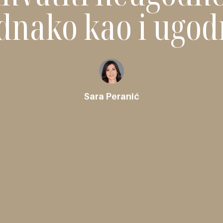
dnako kao i ugo
Sara Peranić