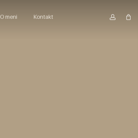
accoun
O meni
Kontakt