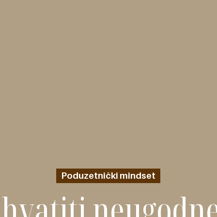
Poduzetnički mindset
hvatiti neugodn