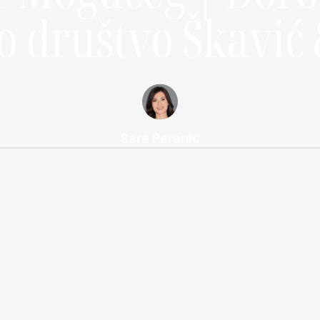
o društvo Škavić
Sara Peranić