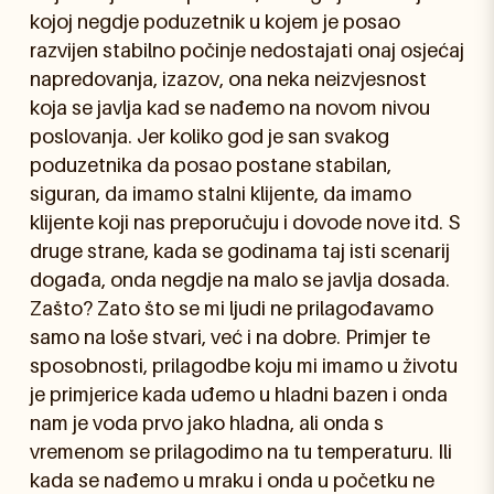
kojoj negdje poduzetnik u kojem je posao
razvijen stabilno počinje nedostajati onaj osjećaj
napredovanja, izazov, ona neka neizvjesnost
koja se javlja kad se nađemo na novom nivou
poslovanja. Jer koliko god je san svakog
poduzetnika da posao postane stabilan,
siguran, da imamo stalni klijente, da imamo
klijente koji nas preporučuju i dovode nove itd. S
druge strane, kada se godinama taj isti scenarij
događa, onda negdje na malo se javlja dosada.
Zašto? Zato što se mi ljudi ne prilagođavamo
samo na loše stvari, već i na dobre. Primjer te
sposobnosti, prilagodbe koju mi imamo u životu
je primjerice kada uđemo u hladni bazen i onda
nam je voda prvo jako hladna, ali onda s
vremenom se prilagodimo na tu temperaturu. Ili
kada se nađemo u mraku i onda u početku ne