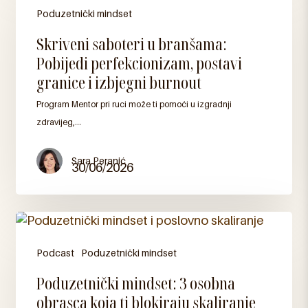
Poduzetnički mindset
Skriveni
Skriveni saboteri u branšama:
saboteri
Pobijedi perfekcionizam, postavi
u
granice i izbjegni burnout
branšama:
Program Mentor pri ruci može ti pomoći u izgradnji
Pobijedi
zdravijeg,…
perfekcionizam,
postavi
granice
Sara Peranić
30/06/2026
i
izbjegni
burnout
Podcast
Poduzetnički mindset
Poduzetnički
Poduzetnički mindset: 3 osobna
mindset:
obrasca koja ti blokiraju skaliranje