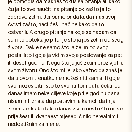
je pomogla da makneš fokus sa pitanja ali kako
ću ja to sve naučiti na pitanje ok zašto ja to
zapravo želim. Jer samo onda kada imaš svoj
čvrsti zašto, naći ćeš i načine kako da to
ostvariš. A drugo pitanje na koje se nadam da
sam te potekla je pitanje što ja još želim od svog
života. Dakle ne samo što ja želim od svog
posla, što i gdje ja vidim svoje poslovanje za pet
ili deset godina. Nego što ja još želim proživjeti u
svom životu. Ono što mi je jako važno da znaš je
da u ovom trenutku ne možeš niti zamisliti gdje
sve možeš biti i što te sve na tom putu čeka. Ja
danas imam neke ciljeve koje prije godinu dana
nisam niti znala da postavim, a kamoli da ih ja
želim. Jednako tako danas živim nešto što mi se
prije šest ili dvanaest mjeseci činilo nerealnim i
nedostižnim za mene.