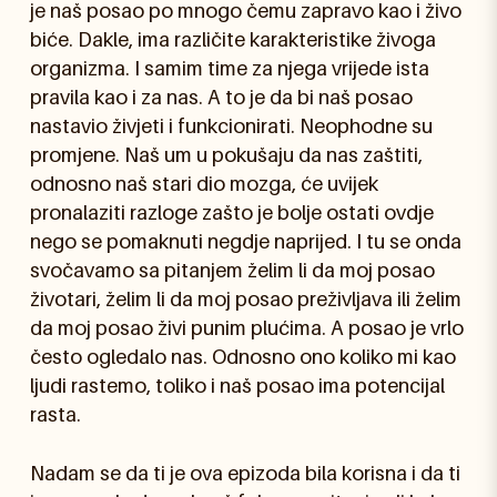
je naš posao po mnogo čemu zapravo kao i živo
biće. Dakle, ima različite karakteristike živoga
organizma. I samim time za njega vrijede ista
pravila kao i za nas. A to je da bi naš posao
nastavio živjeti i funkcionirati. Neophodne su
promjene. Naš um u pokušaju da nas zaštiti,
odnosno naš stari dio mozga, će uvijek
pronalaziti razloge zašto je bolje ostati ovdje
nego se pomaknuti negdje naprijed. I tu se onda
svočavamo sa pitanjem želim li da moj posao
životari, želim li da moj posao preživljava ili želim
da moj posao živi punim plućima. A posao je vrlo
često ogledalo nas. Odnosno ono koliko mi kao
ljudi rastemo, toliko i naš posao ima potencijal
rasta.
Nadam se da ti je ova epizoda bila korisna i da ti