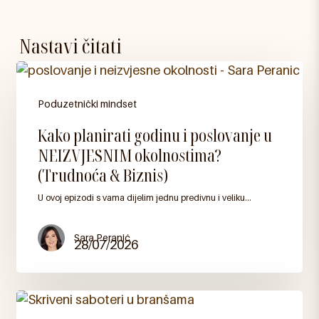
Nastavi čitati
Poduzetnički mindset
Kako
Kako planirati godinu i poslovanje u
planirati
NEIZVJESNIM okolnostima?
godinu
(Trudnoća & Biznis)
i
U ovoj epizodi s vama dijelim jednu predivnu i veliku…
poslovanje
u
NEIZVJESNIM
Sara Peranić
28/07/2026
okolnostima?
(Trudnoća
&
Biznis)