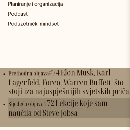
Planiranje i organizacija
Podcast
Poduzetnički mindset
#74 Elon Musk, Karl
Prethodna objava
Lagerfeld, Foreo, Warren Buffett- što
stoji iza najuspješnijih svjetskih priča
#72 Lekcije koje sam
Sljedeća objava
naučila od Steve Jobsa