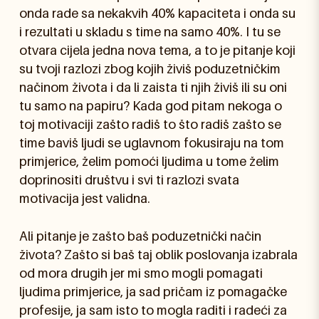
onda rade sa nekakvih 40% kapaciteta i onda su
i rezultati u skladu s time na samo 40%. I tu se
otvara cijela jedna nova tema, a to je pitanje koji
su tvoji razlozi zbog kojih živiš poduzetničkim
načinom života i da li zaista ti njih živiš ili su oni
tu samo na papiru? Kada god pitam nekoga o
toj motivaciji zašto radiš to što radiš zašto se
time baviš ljudi se uglavnom fokusiraju na tom
primjerice, želim pomoći ljudima u tome želim
doprinositi društvu i svi ti razlozi svata
motivacija jest validna.
Ali pitanje je zašto baš poduzetnički način
života? Zašto si baš taj oblik poslovanja izabrala
od mora drugih jer mi smo mogli pomagati
ljudima primjerice, ja sad pričam iz pomagačke
profesije, ja sam isto to mogla raditi i radeći za