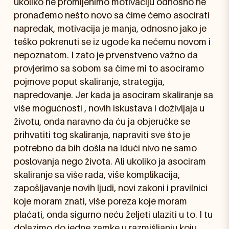
ukoliko ne promijenimo motivaciju odnosno ne
pronađemo nešto novo sa čime ćemo asocirati
napredak, motivacija je manja, odnosno jako je
teško pokrenuti se iz ugode ka nečemu novom i
nepoznatom. I zato je prvenstveno važno da
provjerimo sa sobom sa čime mi to asociramo
pojmove poput skaliranje, strategija,
napredovanje. Jer kada ja asociram skaliranje sa
više mogućnosti , novih iskustava i doživljaja u
životu, onda naravno da ću ja objeručke se
prihvatiti tog skaliranja, napraviti sve što je
potrebno da bih došla na idući nivo ne samo
poslovanja nego života. Ali ukoliko ja asociram
skaliranje sa više rada, više komplikacija,
zapošljavanje novih ljudi, novi zakoni i pravilnici
koje moram znati, više poreza koje moram
plaćati, onda sigurno neću željeti ulaziti u to. I tu
dolazimo do jedne zamke u razmišljanju koju