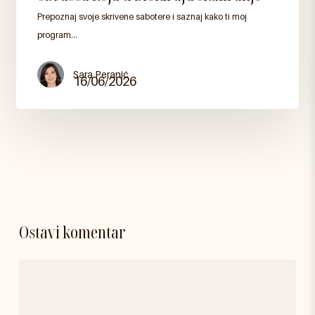
3
Prepoznaj svoje skrivene sabotere i saznaj kako ti moj
osobna
program…
obrasca
koja
ti
Sara Peranić
16/06/2026
blokiraju
skaliranje
Ostavi komentar