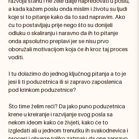
razvoja stanu i ne žele dalje napredovati u poslu,
a kada kažem poslu onda mislim i životu su ljudi
koje si to pitanje kako da to sad napravim. Ako
ću to postavljaju prije nego što su donijeli
odluku o skaliranju i naravno da ih to pitanje
onda apsolutno preplavi jer se nisu prvo
oboružali motivacijom koja će ih kroz taj proces
voditi.
I tu dolazimo do jednog ključnog pitanja a to je
jesi li ti poduzetnica ili si zapravo zaposlenica
pod krinkom poduzetnice?
Što time želim reći? Da jako puno poduzetnica
krene u kreiranje i razvijanje svog posla sa
nekom ideom kako će živjeti, kako će to
izgledati ali u jednom trenutku ih svakodnevica i
procesi i obveze toliko zatrpaju da one zapravo