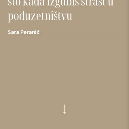
što kada izgubiš strast u
poduzetništvu
Sara Peranić