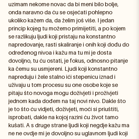
uzimam nekome novac da bi meni bilo bolje,
onda naravno da ću se osjećati pohlepno
ukoliko kažem da, da želim još više. I jedan
princip kojeg tu možemo primijetiti, a po kojem
se razlikuju ljudi koji pristaju na konstantno
napredovanje, rasti skaliranje i onih koji dođu do
određenog nivoa i kažu ma tu mi je dosta
dovoljno, tu ću ostati, je fokus, odnosno pitanje
ka čemu su usmjereni. Ljudi koji konstantno
napreduju i žele stalno ići stepenicu iznad i
uživaju u tom procesu su one osobe koje se
pitaju što novoga mogu doživjeti i proživjeti
jednom kada dođem na taj novi nivo. Dakle što
je to što ću vidjeti, doživjeti, moći si priuštiti,
isprobati, dakle na kojoj razini ću život tamo
kušati. A s druge strane ljudi koji negdje kažu ma
ne ne ovdje mi je dovoljno su uglavnom ljudi koji