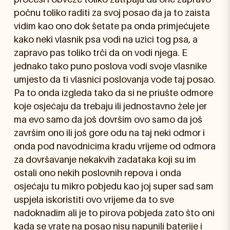
počnu toliko raditi za svoj posao da ja to zaista
vidim kao ono dok šetate pa onda primjećujete
kako neki vlasnik psa vodi na uzici tog psa, a
zapravo pas toliko trči da on vodi njega. E
jednako tako puno poslova vodi svoje vlasnike
umjesto da ti vlasnici poslovanja vode taj posao.
Pa to onda izgleda tako da si ne priušte odmore
koje osjećaju da trebaju ili jednostavno žele jer
ma evo samo da još dovršim ovo samo da još
završim ono ili još gore odu na taj neki odmor i
onda pod navodnicima kradu vrijeme od odmora
za dovršavanje nekakvih zadataka koji su im
ostali ono nekih poslovnih repova i onda
osjećaju tu mikro pobjedu kao joj super sad sam
uspjela iskoristiti ovo vrijeme da to sve
nadoknadim ali je to pirova pobjeda zato što oni
kada se vrate na posao nisu napunili baterije i