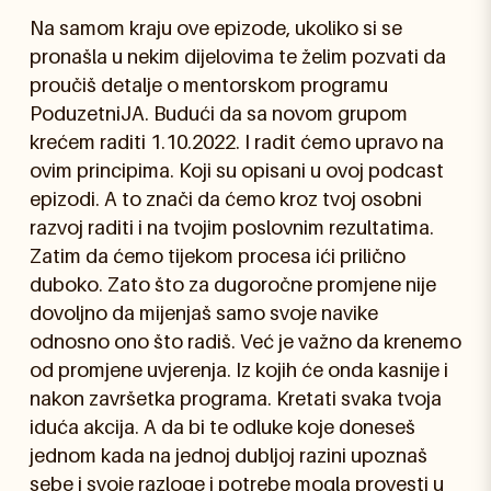
Na samom kraju ove epizode, ukoliko si se
pronašla u nekim dijelovima te želim pozvati da
proučiš detalje o mentorskom programu
PoduzetniJA. Budući da sa novom grupom
krećem raditi 1.10.2022. I radit ćemo upravo na
ovim principima. Koji su opisani u ovoj podcast
epizodi. A to znači da ćemo kroz tvoj osobni
razvoj raditi i na tvojim poslovnim rezultatima.
Zatim da ćemo tijekom procesa ići prilično
duboko. Zato što za dugoročne promjene nije
dovoljno da mijenjaš samo svoje navike
odnosno ono što radiš. Već je važno da krenemo
od promjene uvjerenja. Iz kojih će onda kasnije i
nakon završetka programa. Kretati svaka tvoja
iduća akcija. A da bi te odluke koje doneseš
jednom kada na jednoj dubljoj razini upoznaš
sebe i svoje razloge i potrebe mogla provesti u