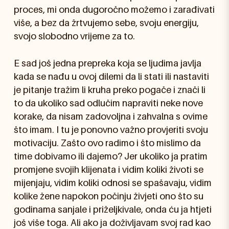
proces, mi onda dugoročno možemo i zarađivati
više, a bez da žrtvujemo sebe, svoju energiju,
svojo slobodno vrijeme za to.
E sad još jedna prepreka koja se ljudima javlja
kada se nađu u ovoj dilemi da li stati ili nastaviti
je pitanje tražim li kruha preko pogače i znači li
to da ukoliko sad odlučim napraviti neke nove
korake, da nisam zadovoljna i zahvalna s ovime
što imam. I tu je ponovno važno provjeriti svoju
motivaciju. Zašto ovo radimo i što mislimo da
time dobivamo ili dajemo? Jer ukoliko ja pratim
promjene svojih klijenata i vidim koliki životi se
mijenjaju, vidim koliki odnosi se spašavaju, vidim
kolike žene napokon počinju živjeti ono što su
godinama sanjale i priželjkivale, onda ću ja htjeti
još više toga. Ali ako ja doživljavam svoj rad kao