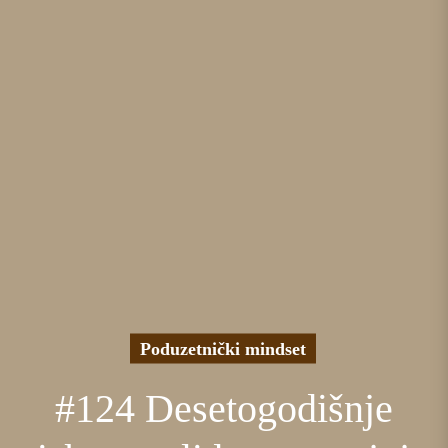
Poduzetnički mindset
#124 Desetogodišnje