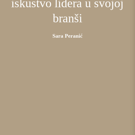
iskustvo lidera u svojoj
branši
Sara Peranić