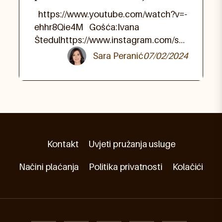
potrebno osim stručnog
https://www.youtube.com/watch?v=-
znanja?
ehhr8Qie4M Gošća:Ivana
Štedulhttps://www.instagram.com/se
nzogym?
Sara Peranić
07/02/2024
igsh=MW13ZGNrbDRpYmJ2NQ==Me
ntorski program PoduzetniJA:
https://saraperanic.com/rad-sa-
mnom/poduzetnija/Website:
https://saraperanic.com/Instagram:
https://www.instagram.com/sara.pera
nic/
Kontakt
Uvjeti pružanja usluge
Načini plaćanja
Politika privatnosti
Kolačići