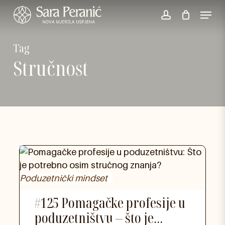
Skip
Menu
to
account
main
Tag
content
Stručnost
Poduzetnički mindset
#125 Pomagačke profesije u
poduzetništvu – što je